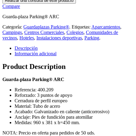
Compare
Guarda-plaza Parking® ARC
Categoría:
Guardaplazas Parking®
.
Etiquetas:
Aparcamientos
,
Campings
,
Centros Comerciales
,
Colegios
,
Comunidades de
vecinos
,
Hoteles
,
Instalaciones deportivas
,
Parking
.
Descripción
Información adicional
Product Description
Guarda-plaza Parking® ARC
Referencia: 400.209
Reforzado: 3 puntos de apoyo
Cerradura de perfil europeo
Material: Tubo de acero
Acabado: Galvanizado en caliente (anticorrosivo)
Anclaje: Pies de fundición para atornillar
Medidas: 960 x 381 x h=450 mm.
NOTA: Precio en oferta para pedidos de 50 uds.