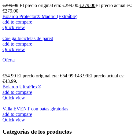
€
299.00
El precio original era: €299.00.
€
279.00
El precio actual es:
€279.00.
Bolardo Protector® Madrid (Extraíble)
add to compare
Quick view
Cuelga-bicicletas de pared
add to compare
Quick view
Oferta
€
54.99
El precio original era: €54.99.
€
43.99
El precio actual es:
€43.99.
Bolardo UltraFlex®
add to compare
Quick view
Valla EVENT con patas giratorias
add to compare
Quick view
Categorias de los productos