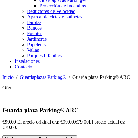
Guardaplazas Parking®
Protección de Incendios
Reductores de Velocidad
Aparca bicicletas y patinetes
Farolas
Bancos
Fuentes
Jardineras
Papeleras
Vallas
Parques Infantiles
Instalaciones
Contacto
Inicio
/
Guardaplazas Parking®
/ Guarda-plaza Parking® ARC
Oferta
Guarda-plaza Parking® ARC
€
99.00
El precio original era: €99.00.
€
79.00
El precio actual es:
€79.00.