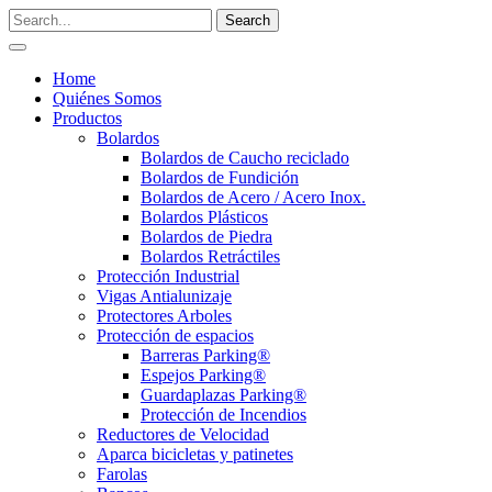
Home
Quiénes Somos
Productos
Bolardos
Bolardos de Caucho reciclado
Bolardos de Fundición
Bolardos de Acero / Acero Inox.
Bolardos Plásticos
Bolardos de Piedra
Bolardos Retráctiles
Protección Industrial
Vigas Antialunizaje
Protectores Arboles
Protección de espacios
Barreras Parking®
Espejos Parking®
Guardaplazas Parking®
Protección de Incendios
Reductores de Velocidad
Aparca bicicletas y patinetes
Farolas