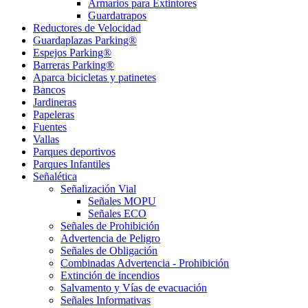
Armarios para Extintores
Guardatrapos
Reductores de Velocidad
Guardaplazas Parking®
Espejos Parking®
Barreras Parking®
Aparca bicicletas y patinetes
Bancos
Jardineras
Papeleras
Fuentes
Vallas
Parques deportivos
Parques Infantiles
Señalética
Señalización Vial
Señales MOPU
Señales ECO
Señales de Prohibición
Advertencia de Peligro
Señales de Obligación
Combinadas Advertencia - Prohibición
Extinción de incendios
Salvamento y Vías de evacuación
Señales Informativas