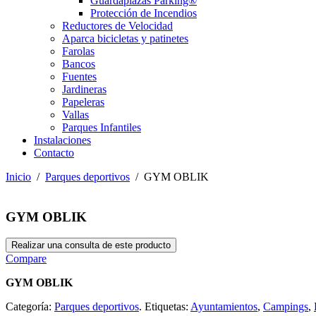
Guardaplazas Parking®
Protección de Incendios
Reductores de Velocidad
Aparca bicicletas y patinetes
Farolas
Bancos
Fuentes
Jardineras
Papeleras
Vallas
Parques Infantiles
Instalaciones
Contacto
Inicio
/
Parques deportivos
/ GYM OBLIK
GYM OBLIK
Compare
GYM OBLIK
Categoría:
Parques deportivos
.
Etiquetas:
Ayuntamientos
,
Campings
,