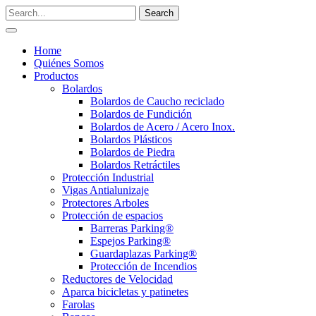
Home
Quiénes Somos
Productos
Bolardos
Bolardos de Caucho reciclado
Bolardos de Fundición
Bolardos de Acero / Acero Inox.
Bolardos Plásticos
Bolardos de Piedra
Bolardos Retráctiles
Protección Industrial
Vigas Antialunizaje
Protectores Arboles
Protección de espacios
Barreras Parking®
Espejos Parking®
Guardaplazas Parking®
Protección de Incendios
Reductores de Velocidad
Aparca bicicletas y patinetes
Farolas