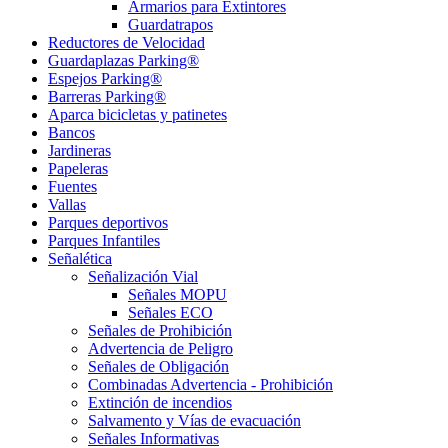
Armarios para Extintores
Guardatrapos
Reductores de Velocidad
Guardaplazas Parking®
Espejos Parking®
Barreras Parking®
Aparca bicicletas y patinetes
Bancos
Jardineras
Papeleras
Fuentes
Vallas
Parques deportivos
Parques Infantiles
Señalética
Señalización Vial
Señales MOPU
Señales ECO
Señales de Prohibición
Advertencia de Peligro
Señales de Obligación
Combinadas Advertencia - Prohibición
Extinción de incendios
Salvamento y Vías de evacuación
Señales Informativas