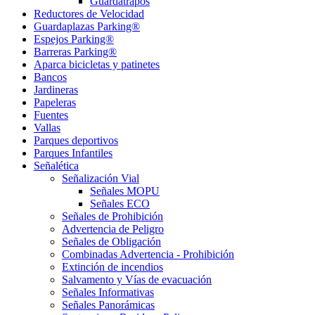
Guardatrapos
Reductores de Velocidad
Guardaplazas Parking®
Espejos Parking®
Barreras Parking®
Aparca bicicletas y patinetes
Bancos
Jardineras
Papeleras
Fuentes
Vallas
Parques deportivos
Parques Infantiles
Señalética
Señalización Vial
Señales MOPU
Señales ECO
Señales de Prohibición
Advertencia de Peligro
Señales de Obligación
Combinadas Advertencia - Prohibición
Extinción de incendios
Salvamento y Vías de evacuación
Señales Informativas
Señales Panorámicas