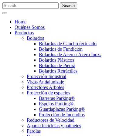
Home
Quiénes Somos
Productos
Bolardos
Bolardos de Caucho reciclado
Bolardos de Fundición
Bolardos de Acero / Acero Inox.
Bolardos Plásticos
Bolardos de Piedra
Bolardos Retráctiles
Protección Industrial
Vigas Antialunizaje
Protectores Arboles
Protección de espacios
Barreras Parking®
Espejos Parking®
Guardaplazas Parking®
Protección de Incendios
Reductores de Velocidad
Aparca bicicletas y patinetes
Farolas