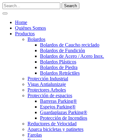
Home
Quiénes Somos
Productos
Bolardos
Bolardos de Caucho reciclado
Bolardos de Fundición
Bolardos de Acero / Acero Inox.
Bolardos Plásticos
Bolardos de Piedra
Bolardos Retráctiles
Protección Industrial
Vigas Antialunizaje
Protectores Arboles
Protección de espacios
Barreras Parking®
Espejos Parking®
Guardaplazas Parking®
Protección de Incendios
Reductores de Velocidad
Aparca bicicletas y patinetes
Farolas