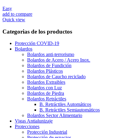
Easy
add to compare
Quick view
Categorias de los productos
Protección COVID-19
Bolardos
Bolardos anti-terrorismo
Bolardos de Acero / Acero Inox.
Bolardos de Fundición
Bolardos Plásticos
Bolardos de Caucho reciclado
Bolardos Extraibles
Bolardos con Luz
Bolardos de Piedra
Bolardos Retráctiles
B. Retráctiles Automáticos
B. Retráctiles Semiautomáticos
Bolardos Sector Alimentario
Vigas Antialunizaje
Protecciones
Protección Industrial
Protección de espacios