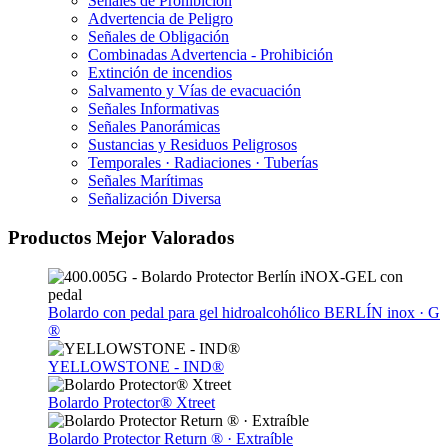
Señales de Prohibición
Advertencia de Peligro
Señales de Obligación
Combinadas Advertencia - Prohibición
Extinción de incendios
Salvamento y Vías de evacuación
Señales Informativas
Señales Panorámicas
Sustancias y Residuos Peligrosos
Temporales · Radiaciones · Tuberías
Señales Marítimas
Señalización Diversa
Productos Mejor Valorados
Bolardo con pedal para gel hidroalcohólico BERLÍN inox · G
®
YELLOWSTONE - IND®
Bolardo Protector® Xtreet
Bolardo Protector Return ® · Extraíble