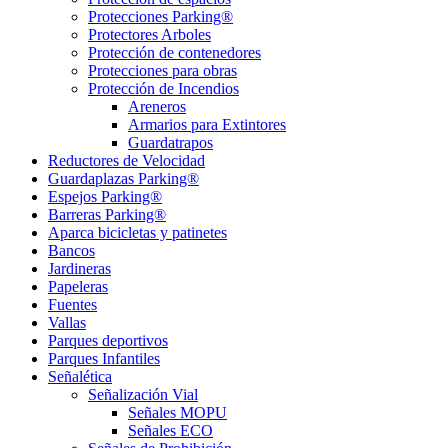
Protecciones Parking®
Protectores Arboles
Protección de contenedores
Protecciones para obras
Protección de Incendios
Areneros
Armarios para Extintores
Guardatrapos
Reductores de Velocidad
Guardaplazas Parking®
Espejos Parking®
Barreras Parking®
Aparca bicicletas y patinetes
Bancos
Jardineras
Papeleras
Fuentes
Vallas
Parques deportivos
Parques Infantiles
Señalética
Señalización Vial
Señales MOPU
Señales ECO