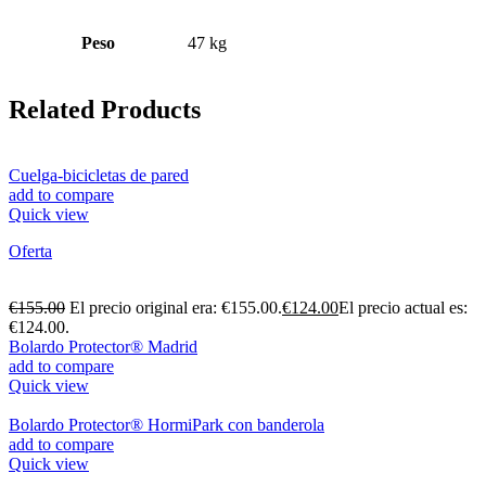
Peso
47 kg
Related Products
Cuelga-bicicletas de pared
add to compare
Quick view
Oferta
€
155.00
El precio original era: €155.00.
€
124.00
El precio actual es:
€124.00.
Bolardo Protector® Madrid
add to compare
Quick view
Bolardo Protector® HormiPark con banderola
add to compare
Quick view