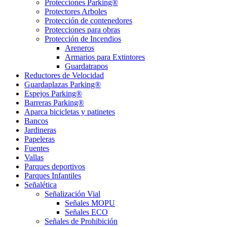
Protecciones Parking®
Protectores Arboles
Protección de contenedores
Protecciones para obras
Protección de Incendios
Areneros
Armarios para Extintores
Guardatrapos
Reductores de Velocidad
Guardaplazas Parking®
Espejos Parking®
Barreras Parking®
Aparca bicicletas y patinetes
Bancos
Jardineras
Papeleras
Fuentes
Vallas
Parques deportivos
Parques Infantiles
Señalética
Señalización Vial
Señales MOPU
Señales ECO
Señales de Prohibición