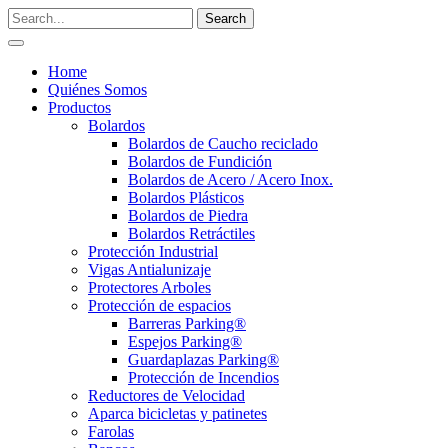
Home
Quiénes Somos
Productos
Bolardos
Bolardos de Caucho reciclado
Bolardos de Fundición
Bolardos de Acero / Acero Inox.
Bolardos Plásticos
Bolardos de Piedra
Bolardos Retráctiles
Protección Industrial
Vigas Antialunizaje
Protectores Arboles
Protección de espacios
Barreras Parking®
Espejos Parking®
Guardaplazas Parking®
Protección de Incendios
Reductores de Velocidad
Aparca bicicletas y patinetes
Farolas