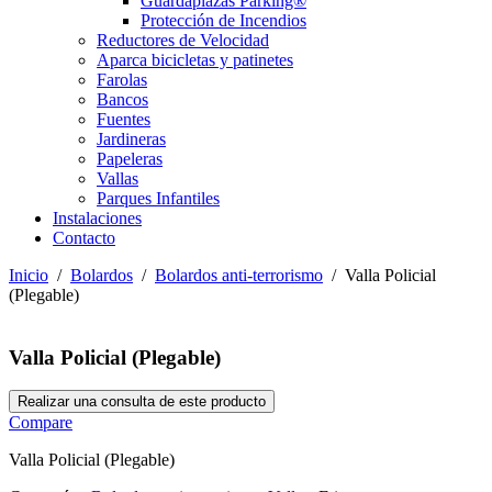
Guardaplazas Parking®
Protección de Incendios
Reductores de Velocidad
Aparca bicicletas y patinetes
Farolas
Bancos
Fuentes
Jardineras
Papeleras
Vallas
Parques Infantiles
Instalaciones
Contacto
Inicio
/
Bolardos
/
Bolardos anti-terrorismo
/ Valla Policial
(Plegable)
Valla Policial (Plegable)
Compare
Valla Policial (Plegable)