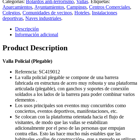
Categorías:
Bolardos anti-terrorismo
,
Vallas
.
Etiquetas:
Aparcamientos
,
Ayuntamientos
,
Campings
,
Centros Comerciales
,
Colegios
,
Comunidades de vecinos
,
Hoteles
,
Instalaciones
deportivas
,
Naves industriales
.
Descripción
Información adicional
Product Description
Valla Policial (Plegable)
Referencia: SC419012
La valla policial plegable se compone de una barrera
fabricada en estructura de acero muy robusta y una plataforma
articulada (plegable), con ganchos y soportes de conexión
soldados a los lados de la barrera para poder combinar varios
elementos .
Los usos principales son eventos muy concurridos como
conciertos, eventos deportivos, manifestaciones, etc.
Se colocan con la plataforma orientada hacia el flujo de
visitantes, de modo que las vallas se estabilizan
adicionalmente por el peso de las personas que empujan
contra ellas. Esto las hace mucho más estables que las
habituales «vallas de construcción», que a menudo se utilizan.